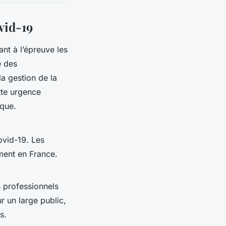
vid-19
nt à l’épreuve les
e des
la gestion de la
tte urgence
ique.
Covid-19. Les
ment en France.
s professionnels
ur un large public,
s.