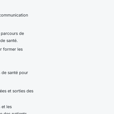
a communication
 parcours de
 de santé.
r former les
s de santé pour
ées et sorties des
 et les
e des patients.