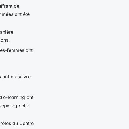
ffrant de
imées ont été
anière
ions.
ages-femmes ont
s ont dû suivre
’e-learning ont
dépistage et à
rôles du Centre