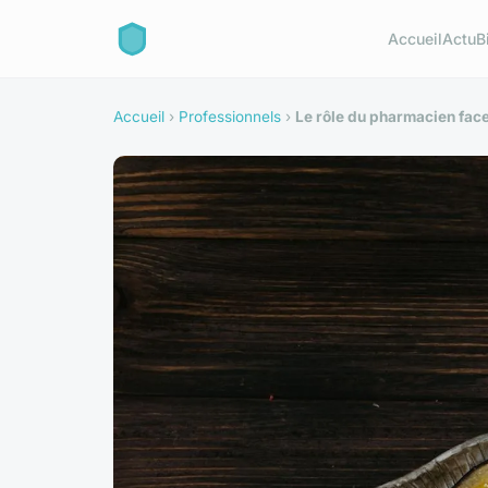
Accueil
Actu
B
Accueil
›
Professionnels
›
Le rôle du pharmacien face