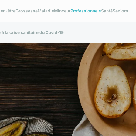
ien-être
Grossesse
Maladie
Minceur
Professionnels
Santé
Seniors
 à la crise sanitaire du Covid-19