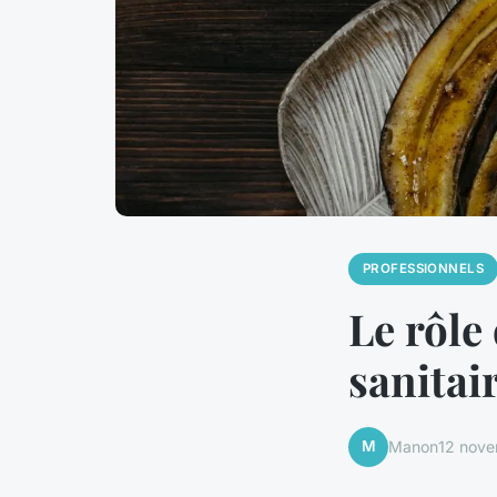
PROFESSIONNELS
Le rôle
sanitai
M
Manon
12 nov