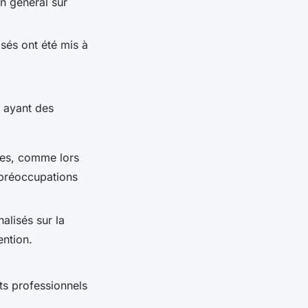
en général sur
sés ont été mis à
s ayant des
ées, comme lors
 préoccupations
alisés sur la
ntion.
nts professionnels